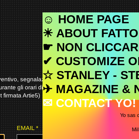
☺ HOME PAGE
☀ ABOUT FATTO
☛ NON CLICCAR
✔︎ CUSTOMIZE O
☆ STANLEY - ST
eventivo, segnalazioni, proposte, curriculum
✈ MAGAZINE &
te gli orari di apertura (tranquillo, non
t firmata Artie5)
✉ CONTACT YO!
Yo sas 
EMAIL
*
Mi