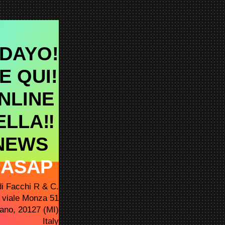
DAYO!
E QUI!
NLINE
ELLA‼︎
 NEWS
 ASAP
di Facchi R & C.
viale Monza 51
lano, 20127 (MI)
Italy